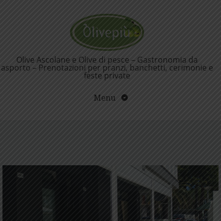
Vai
al
contenuto
Olive Ascolane e Olive di pesce – Gastronomia da
asporto – Prenotazioni per pranzi, banchetti, cerimonie e
feste private
Menu