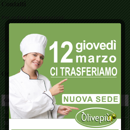
Contatti
Per ordini e prenotazioni:
Via dei Laureati 4/A
Telefono
0735 751811
e-mail
olivepiupda@gmail.com
Orari apertura
Giorno
Mattina
Pomeriggio
Lunedì
8:30 / 14:15
16:30 / 20:30
Martedì
8:30 / 14:15
16:30 / 20:30